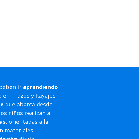
deben ir
aprendiendo
lo en Trazos y Rayajos
je
que abarca desde
os niños realizan a
as
, orientadas a la
n materiales
lación
diaria y