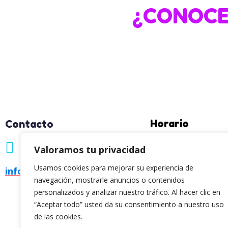
¿CONOCE
Horario
Contacto
Lunes a Viernes: 7:30h 
966 35 76 76
Valoramos tu privacidad
Ubicación
Usamos cookies para mejorar su experiencia de
info@trazosyrayajos.com
navegación, mostrarle anuncios o contenidos
Calle Pizarro, 3 – 03690
personalizados y analizar nuestro tráfico. Al hacer clic en
Raspeig, Alacant
“Aceptar todo” usted da su consentimiento a nuestro uso
de las cookies.