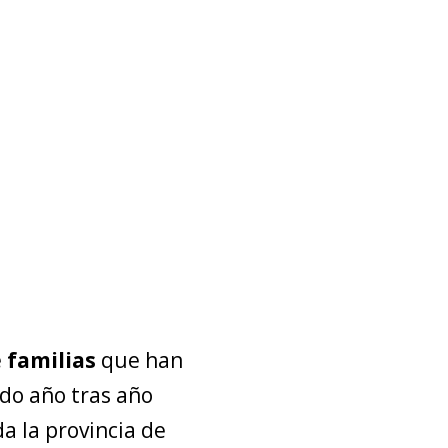
e
familias
que han
ido año tras año
a la provincia de