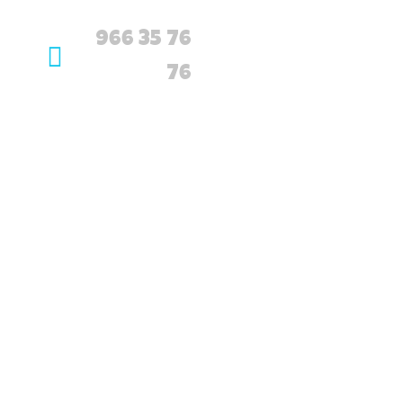
966 35 76
76