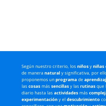
Según nuestro criterio, los
niños
y
niñas
de manera
natural
y significativa, por el
proponemos un
programa
de
aprendiza
las
cosas
más
sencillas
y las
rutinas
que l
diario hasta las
actividades
más
complej
experimentación
y el
descubrimiento
co
específicos, con una
motivación
y
estimu