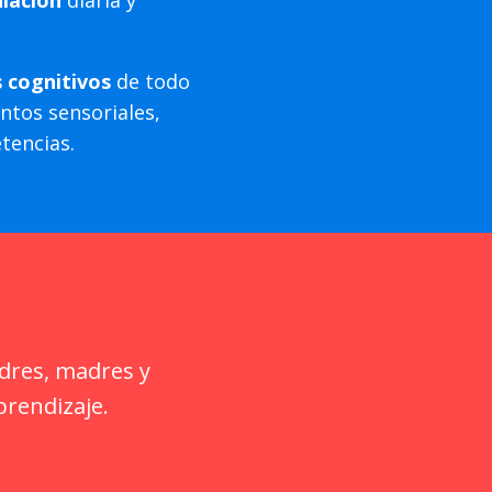
 cognitivos
de todo
ntos sensoriales,
tencias.
adres, madres y
prendizaje.