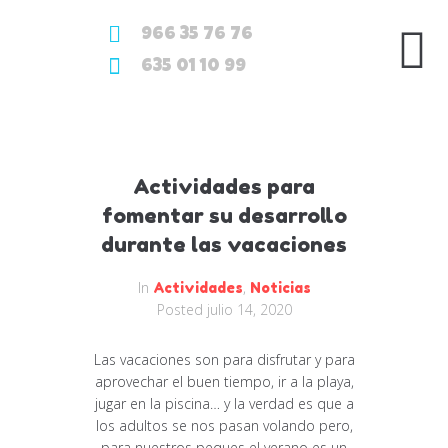
966 35 76 76
635 01 10 99
Categoría:
Noticias
Actividades para
fomentar su desarrollo
durante las vacaciones
In
,
Actividades
Noticias
Posted
julio 14, 2020
Las vacaciones son para disfrutar y para
aprovechar el buen tiempo, ir a la playa,
jugar en la piscina… y la verdad es que a
los adultos se nos pasan volando pero,
para nuestros peques el verano es un