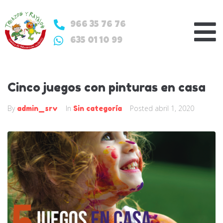
966 35 76 76
635 01 10 99
Cinco juegos con pinturas en casa
By
In
Posted
abril 1, 2020
admin_srv
Sin categoría